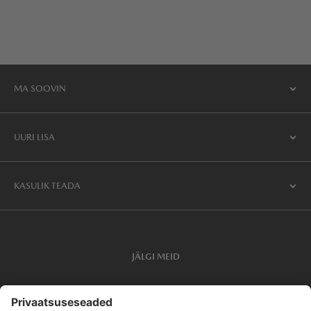
MA SOOVIN
UURI LISA
KASULIK TEADA
JÄLGI MEID