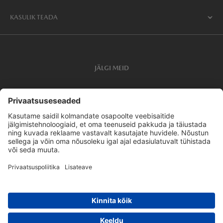
KASULIK TEADA
JÄLGI MEID
Privaatsusseaded
Privaatsus
ELi andmemääruse läbipaistvuse avaldus
MAZDA Latvija
MAZDA Suomi
MAZDA Lietuva