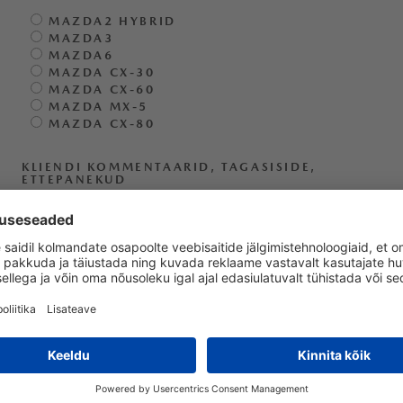
MAZDA2 HYBRID
MAZDA3
MAZDA6
MAZDA CX-30
MAZDA CX-60
MAZDA MX-5
MAZDA CX-80
KLIENDI KOMMENTAARID, TAGASISIDE,
ETTEPANEKUD