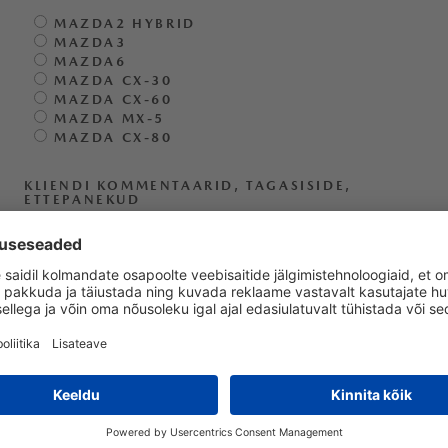
MAZDA2 HYBRID
MAZDA3
MAZDA6
MAZDA CX-30
MAZDA CX-60
MAZDA MX-5
MAZDA CX-80
KLIENDI KOMMENTAARID, TAGASISIDE,
ETTEPANEKUD