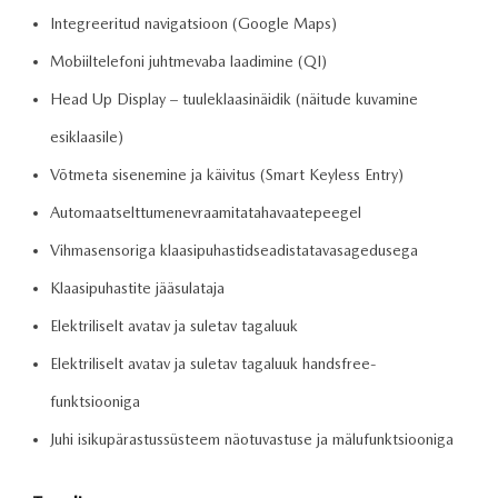
Integreeritud navigatsioon (Google Maps)
Mobiiltelefoni juhtmevaba laadimine (QI)
Head Up Display – tuuleklaasinäidik (näitude kuvamine
esiklaasile)
Võtmeta sisenemine ja käivitus (Smart Keyless Entry)
Automaatselttumenevraamitatahavaatepeegel
Vihmasensoriga klaasipuhastidseadistatavasagedusega
Klaasipuhastite jääsulataja
Elektriliselt avatav ja suletav tagaluuk
Elektriliselt avatav ja suletav tagaluuk handsfree-
funktsiooniga
Juhi isikupärastussüsteem näotuvastuse ja mälufunktsiooniga