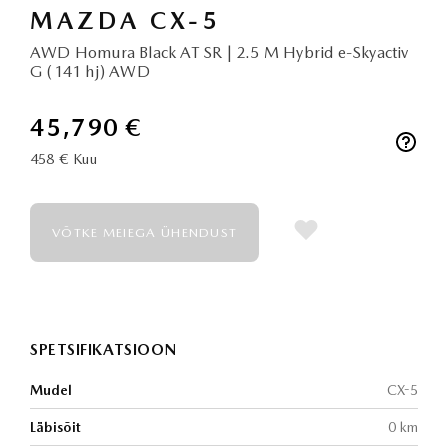
MAZDA CX-5
AWD Homura Black AT SR | 2.5 M Hybrid e-Skyactiv
G (141 hj) AWD
45,790 €
458 €
Kuu
VÕTKE MEIEGA ÜHENDUST
SPETSIFIKATSIOON
Mudel
CX-5
Läbisõit
0 km