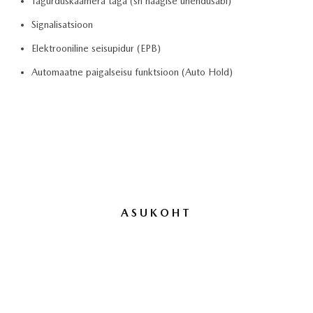
Tagurduskaamera taga (sh haagise ühendusabi)
Signalisatsioon
Elektrooniline seisupidur (EPB)
Automaatne paigalseisu funktsioon (Auto Hold)
ASUKOHT