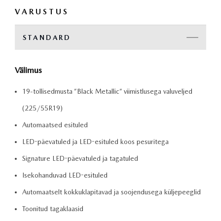
VARUSTUS
STANDARD
Välimus
19-tollisedmusta ”Black Metallic” viimistlusega valuveljed
(225/55R19)
Automaatsed esituled
LED-päevatuled ja LED-esituled koos pesuritega
Signature LED-päevatuled ja tagatuled
Isekohanduvad LED-esituled
Automaatselt kokkuklapitavad ja soojendusega küljepeeglid
Toonitud tagaklaasid