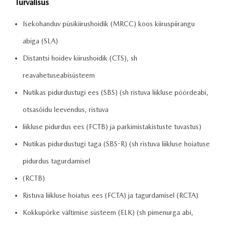
Turvalisus
Isekohanduv püsikiirushoidik (MRCC) koos kiiruspiirangu
abiga (SLA)
Distantsi hoidev kiirushoidik (CTS), sh
reavahetuseabisüsteem
Nutikas pidurdustugi ees (SBS) (sh ristuva liikluse pöördeabi,
otsasõidu leevendus, ristuva
liikluse pidurdus ees (FCTB) ja parkimistakistuste tuvastus)
Nutikas pidurdustugi taga (SBS-R) (sh ristuva liikluse hoiatuse
pidurdus tagurdamisel
(RCTB)
Ristuva liikluse hoiatus ees (FCTA) ja tagurdamisel (RCTA)
Kokkupõrke vältimise süsteem (ELK) (sh pimenurga abi,