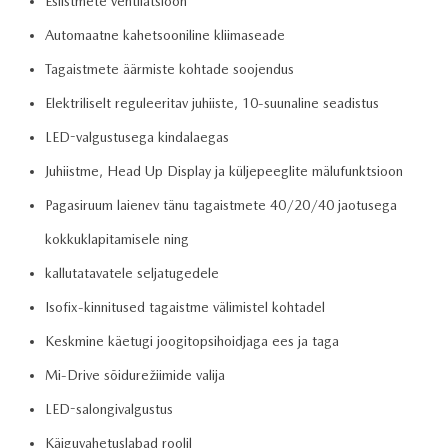
Esiistmete ventilatsioon
Automaatne kahetsooniline kliimaseade
Tagaistmete äärmiste kohtade soojendus
Elektriliselt reguleeritav juhiiste, 10-suunaline seadistus
LED-valgustusega kindalaegas
Juhiistme, Head Up Display ja küljepeeglite mälufunktsioon
Pagasiruum laienev tänu tagaistmete 40/20/40 jaotusega
kokkuklapitamisele ning
kallutatavatele seljatugedele
Isofix-kinnitused tagaistme välimistel kohtadel
Keskmine käetugi joogitopsihoidjaga ees ja taga
Mi-Drive sõidurežiimide valija
LED-salongivalgustus
Käiguvahetuslabad roolil