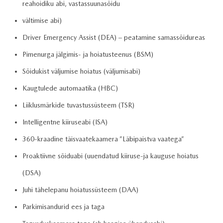
reahoidiku abi, vastassuunasõidu
vältimise abi)
Driver Emergency Assist (DEA) – peatamine samassõidureas
Pimenurga jälgimis- ja hoiatusteenus (BSM)
Sõidukist väljumise hoiatus (väljumisabi)
Kaugtulede automaatika (HBC)
Liiklusmärkide tuvastussüsteem (TSR)
Intelligentne kiiruseabi (ISA)
360-kraadine täisvaatekaamera ”Läbipaistva vaatega”
Proaktiivne sõiduabi (uuendatud kiiruse-ja kauguse hoiatus
(DSA)
Juhi tähelepanu hoiatussüsteem (DAA)
Parkimisandurid ees ja taga