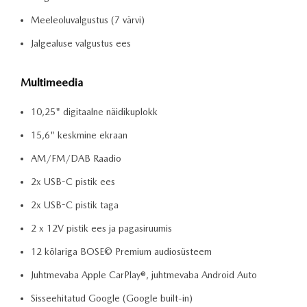
Meeleoluvalgustus (7 värvi)
Jalgealuse valgustus ees
Multimeedia
10,25" digitaalne näidikuplokk
15,6" keskmine ekraan
AM/FM/DAB Raadio
2x USB-C pistik ees
2x USB-C pistik taga
2 x 12V pistik ees ja pagasiruumis
12 kõlariga BOSE© Premium audiosüsteem
Juhtmevaba Apple CarPlay®, juhtmevaba Android Auto
Sisseehitatud Google (Google built-in)