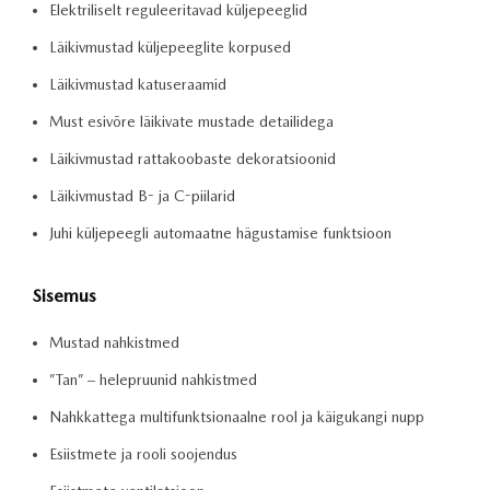
Elektriliselt reguleeritavad küljepeeglid
Läikivmustad küljepeeglite korpused
Läikivmustad katuseraamid
Must esivõre läikivate mustade detailidega
Läikivmustad rattakoobaste dekoratsioonid
Läikivmustad B- ja C-piilarid
Juhi küljepeegli automaatne hägustamise funktsioon
Sisemus
Mustad nahkistmed
”Tan” – helepruunid nahkistmed
Nahkkattega multifunktsionaalne rool ja käigukangi nupp
Esiistmete ja rooli soojendus