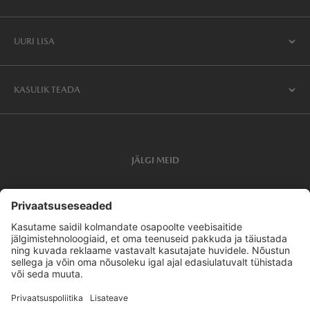
UURI LISA
KASULIK TEADA
JÄLGI MEID
Privaatsusseaded
Privaatsus