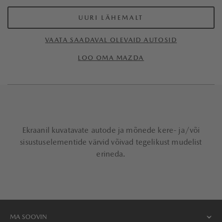
UURI LÄHEMALT
VAATA SAADAVAL OLEVAID AUTOSID
LOO OMA MAZDA
Ekraanil kuvatavate autode ja mõnede kere- ja/või
sisustuselementide värvid võivad tegelikust mudelist
erineda.
MA SOOVIN