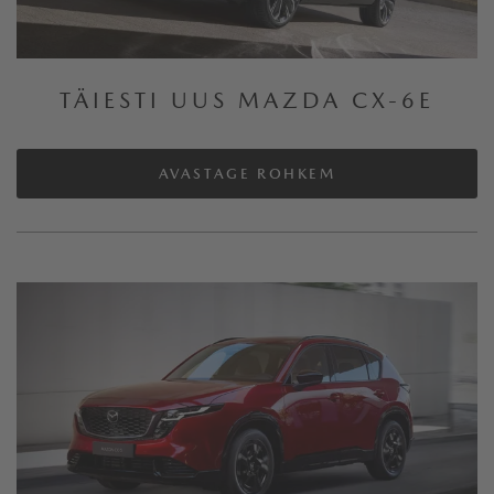
PISTIKHÜBRIID (PHEV)
KERGHÜBRIID (MHEV)
TÄIESTI UUS MAZDA CX-6E
MUDELI
AVASTAGE ROHKEM
TÄIESTI UUS MAZDA CX-6E
TÄIESTI UUS MAZDA CX-5
MAZDA6E
MAZDA CX-80
MAZDA CX-60
MAZDA CX-30