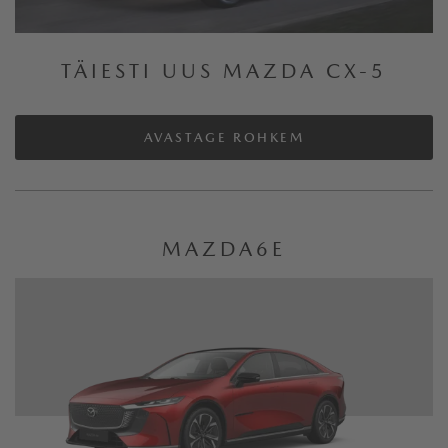
MAZDA3
TÄIESTI UUS MAZDA CX-5
MAZDA MX-5
MAZDA MX-5 RF
AVASTAGE ROHKEM
LÄHTESTAGE FILTER
RAKENDA FILTER
MAZDA6E