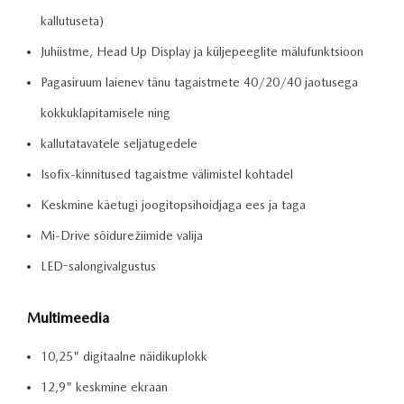
kallutuseta)
Juhiistme, Head Up Display ja küljepeeglite mälufunktsioon
Pagasiruum laienev tänu tagaistmete 40/20/40 jaotusega
kokkuklapitamisele ning
kallutatavatele seljatugedele
Isofix-kinnitused tagaistme välimistel kohtadel
Keskmine käetugi joogitopsihoidjaga ees ja taga
Mi-Drive sõidurežiimide valija
LED-salongivalgustus
Multimeedia
10,25" digitaalne näidikuplokk
12,9" keskmine ekraan