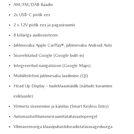
AM/FM/DAB Raadio
2x USB-C pistik ees
2 x 12V pistik ees ja pagasiruumis
8 kõlariga audiosüsteem
Juhtmevaba Apple CarPlay®, juhtmevaba Android Auto
Sisseehitatud Google (Google built-in)
Integreeritud navigatsioon (Google Maps)
Mobiiltelefoni juhtmevaba laadimine (QI)
Head Up Display – tuuleklaasinäidik (näitude kuvamine
esiklaasile)
Võtmeta sisenemine ja käivitus (Smart Keyless Entry)
Automaatselttumenevraamitatahavaatepeegel
Vihmasensoriga klaasipuhastidseadistatavasagedusega