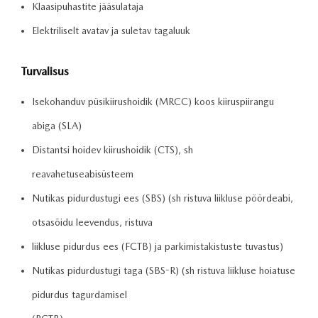
Klaasipuhastite jääsulataja
Elektriliselt avatav ja suletav tagaluuk
Turvalisus
Isekohanduv püsikiirushoidik (MRCC) koos kiiruspiirangu
abiga (SLA)
Distantsi hoidev kiirushoidik (CTS), sh
reavahetuseabisüsteem
Nutikas pidurdustugi ees (SBS) (sh ristuva liikluse pöördeabi,
otsasõidu leevendus, ristuva
liikluse pidurdus ees (FCTB) ja parkimistakistuste tuvastus)
Nutikas pidurdustugi taga (SBS-R) (sh ristuva liikluse hoiatuse
pidurdus tagurdamisel