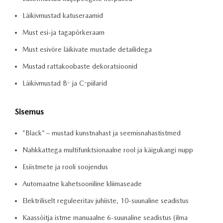
Läikivmustad katuseraamid
Must esi-ja tagapõrkeraam
Must esivõre läikivate mustade detailidega
Mustad rattakoobaste dekoratsioonid
Läikivmustad B- ja C-piilarid
Sisemus
”Black” – mustad kunstnahast ja seemisnahastistmed
Nahkkattega multifunktsionaalne rool ja käigukangi nupp
Esiistmete ja rooli soojendus
Automaatne kahetsooniline kliimaseade
Elektriliselt reguleeritav juhiiste, 10-suunaline seadistus
Kaassõitja istme manuaalne 6-suunaline seadistus (ilma