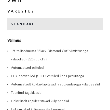
2WD
VARUSTUS
STANDARD
Välimus
19-tollisedmusta ”Black Diamond Cut” viimistlusega
valuveljed (225/55R19)
Automaatsed esituled
LED-päevatuled ja LED-esituled koos pesuritega
Automaatselt kokkuklapitavad ja soojendusega küljepeeglid
Toonitud tagaklaasid
Elektriliselt reguleeritavad küljepeeglid
Läikivmustad küljepeeglite korpused