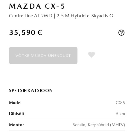
MAZDA CX-5
Centre-line AT 2WD | 2.5 M Hybrid e-Skyactiv G
35,590 €
VÕTKE MEIEGA ÜHENDUST
SPETSIFIKATSIOON
Mudel
CX-5
Läbisõit
5 km
Mootor
Bensiin, Kerghübriid (MHEV)