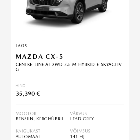
LAOS
MAZDA CX-5
CENTRE-LINE AT 2WD 2.5 M HYBRID E-SKYACTIV
G
HIND
35,390 €
MOOTOR
VÄRVUS
BENSIIN, KERGHÜBRIID (MHEV)
LEAD GREY
KÄIGUKAST
VÕIMSUS
AUTOMAAT
141 HJ