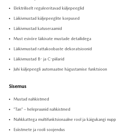
Elektriliselt reguleeritavad küljepeeglid
Läikivmustad küljepeeglite korpused
Läikivmustad katuseraamid
Must esivõre läikivate mustade detailidega
Läikivmustad rattakoobaste dekoratsioonid
Läikivmustad B- ja C-piilarid
Juhi küljepeegli automaatne hägustamise funktsioon
Sisemus
Mustad nahkistmed
”Tan” – helepruunid nahkistmed
Nahkkattega multifunktsionaalne rool ja käigukangi nupp
Esiistmete ja rooli soojendus