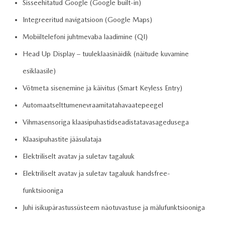
Sisseehitatud Google (Google built-in)
Integreeritud navigatsioon (Google Maps)
Mobiiltelefoni juhtmevaba laadimine (QI)
Head Up Display – tuuleklaasinäidik (näitude kuvamine
esiklaasile)
Võtmeta sisenemine ja käivitus (Smart Keyless Entry)
Automaatselttumenevraamitatahavaatepeegel
Vihmasensoriga klaasipuhastidseadistatavasagedusega
Klaasipuhastite jääsulataja
Elektriliselt avatav ja suletav tagaluuk
Elektriliselt avatav ja suletav tagaluuk handsfree-
funktsiooniga
Juhi isikupärastussüsteem näotuvastuse ja mälufunktsiooniga