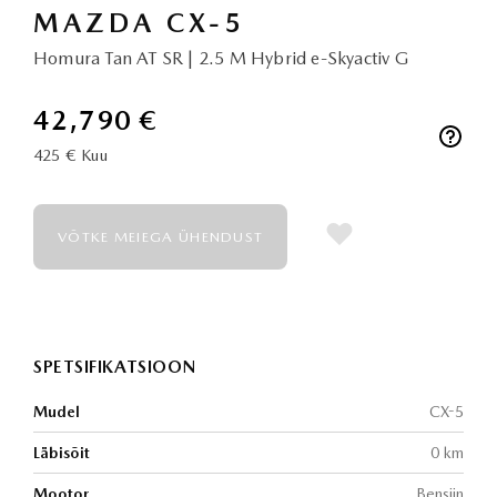
MAZDA CX-5
Homura Tan AT SR | 2.5 M Hybrid e-Skyactiv G
42,790 €
425 €
Kuu
VÕTKE MEIEGA ÜHENDUST
SPETSIFIKATSIOON
Mudel
CX-5
Läbisõit
0 km
Mootor
Bensiin