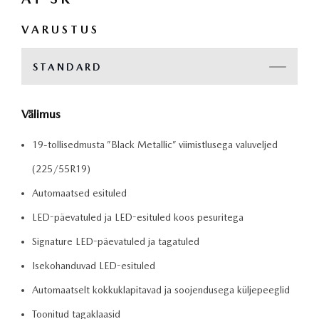
VARUSTUS
STANDARD
Välimus
19-tollisedmusta ”Black Metallic” viimistlusega valuveljed
(225/55R19)
Automaatsed esituled
LED-päevatuled ja LED-esituled koos pesuritega
Signature LED-päevatuled ja tagatuled
Isekohanduvad LED-esituled
Automaatselt kokkuklapitavad ja soojendusega küljepeeglid
Toonitud tagaklaasid