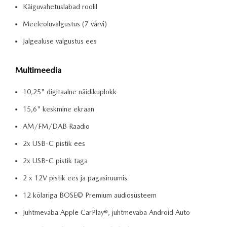
Käiguvahetuslabad roolil
Meeleoluvalgustus (7 värvi)
Jalgealuse valgustus ees
Multimeedia
10,25" digitaalne näidikuplokk
15,6" keskmine ekraan
AM/FM/DAB Raadio
2x USB-C pistik ees
2x USB-C pistik taga
2 x 12V pistik ees ja pagasiruumis
12 kõlariga BOSE© Premium audiosüsteem
Juhtmevaba Apple CarPlay®, juhtmevaba Android Auto