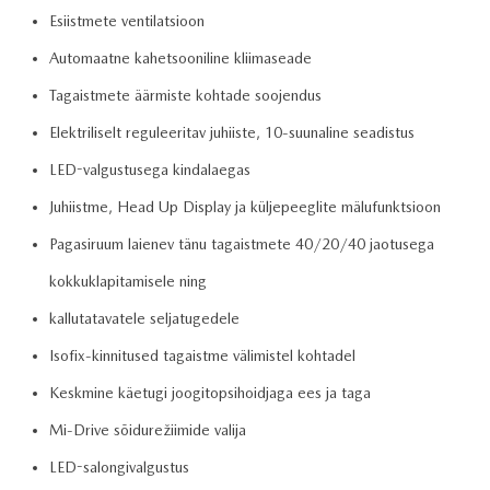
Esiistmete ventilatsioon
Automaatne kahetsooniline kliimaseade
Tagaistmete äärmiste kohtade soojendus
Elektriliselt reguleeritav juhiiste, 10-suunaline seadistus
LED-valgustusega kindalaegas
Juhiistme, Head Up Display ja küljepeeglite mälufunktsioon
Pagasiruum laienev tänu tagaistmete 40/20/40 jaotusega
kokkuklapitamisele ning
kallutatavatele seljatugedele
Isofix-kinnitused tagaistme välimistel kohtadel
Keskmine käetugi joogitopsihoidjaga ees ja taga
Mi-Drive sõidurežiimide valija
LED-salongivalgustus