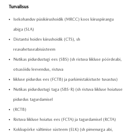
Turvalisus
Isekohanduv püsikiirushoidik (MRCC) koos kiiruspiirangu
abiga (SLA)
Distantsi hoidev kiirushoidik (CTS), sh
reavahetuseabisüsteem
Nutikas pidurdustugi ees (SBS) (sh ristuva liikluse pöördeabi,
otsasõidu leevendus, ristuva
liikluse pidurdus ees (FCTB) ja parkimistakistuste tuvastus)
Nutikas pidurdustugi taga (SBS-R) (sh ristuva liikluse hoiatuse
pidurdus tagurdamisel
(RCTB)
Ristuva liikluse hoiatus ees (FCTA) ja tagurdamisel (RCTA)
Kokkupõrke vältimise süsteem (ELK) (sh pimenurga abi,