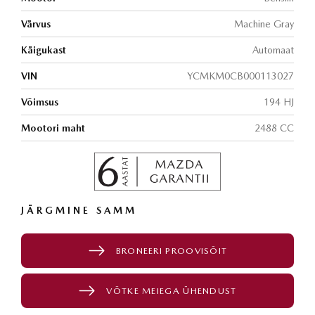
Värvus
Machine Gray
Käigukast
Automaat
VIN
YCMKM0CB000113027
Võimsus
194 HJ
Mootori maht
2488 CC
JÄRGMINE SAMM
BRONEERI PROOVISÕIT
VÕTKE MEIEGA ÜHENDUST