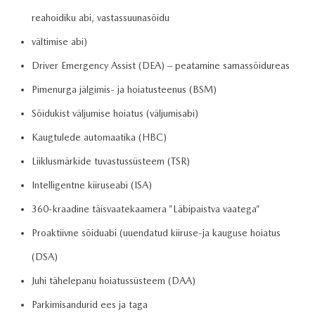
reahoidiku abi, vastassuunasõidu
vältimise abi)
Driver Emergency Assist (DEA) – peatamine samassõidureas
Pimenurga jälgimis- ja hoiatusteenus (BSM)
Sõidukist väljumise hoiatus (väljumisabi)
Kaugtulede automaatika (HBC)
Liiklusmärkide tuvastussüsteem (TSR)
Intelligentne kiiruseabi (ISA)
360-kraadine täisvaatekaamera ”Läbipaistva vaatega”
Proaktiivne sõiduabi (uuendatud kiiruse-ja kauguse hoiatus
(DSA)
Juhi tähelepanu hoiatussüsteem (DAA)
Parkimisandurid ees ja taga