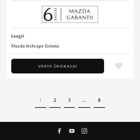
Laagri
Mazda Inchcape Estonia
VAATA ÜKSIKASJU
1
2
3
…
8