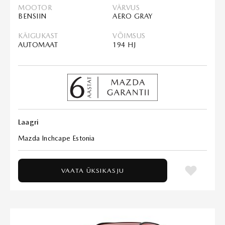
MOOTOR
VÄRVUS
BENSIIN
AERO GRAY
KÄIGUKAST
VÕIMSUS
AUTOMAAT
194 HJ
Laagri
Mazda Inchcape Estonia
VAATA ÜKSIKASJU