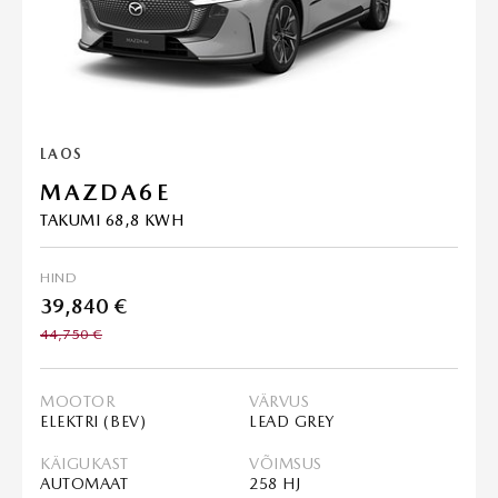
LAOS
MAZDA6E
TAKUMI 68,8 KWH
HIND
39,840 €
44,750 €
MOOTOR
VÄRVUS
ELEKTRI (BEV)
LEAD GREY
KÄIGUKAST
VÕIMSUS
AUTOMAAT
258 HJ