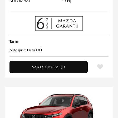
AUTOMAAT
140 HJ
Tartu
Autospirit Tartu OÜ
VAATA ÜKSIKASJU