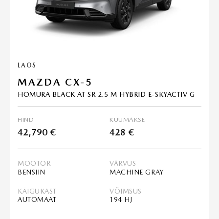
LAOS
MAZDA CX-5
HOMURA BLACK AT SR 2.5 M HYBRID E-SKYACTIV G
HIND
KUUMAKSE
42,790 €
428 €
MOOTOR
VÄRVUS
BENSIIN
MACHINE GRAY
KÄIGUKAST
VÕIMSUS
AUTOMAAT
194 HJ