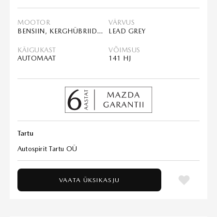
MOOTOR
VÄRVUS
BENSIIN, KERGHÜBRIID (MHEV)
LEAD GREY
KÄIGUKAST
VÕIMSUS
AUTOMAAT
141 HJ
Tartu
Autospirit Tartu OÜ
VAATA ÜKSIKASJU