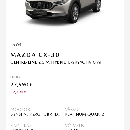
LAOS
MAZDA CX-30
CENTRE-LINE 2.5 M HYBRID E-SKYACTIV G AT
HIND
27,990 €
32,390 €
MOOTOR
VÄRVUS
BENSIIN, KERGHÜBRIID (MHEV)
PLATINUM QUARTZ
KÄIGUKAST
VÕIMSUS