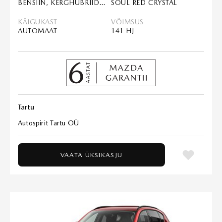
BENSIIN, KERGHÜBRIID (MHEV)
SOUL RED CRYSTAL
KÄIGUKAST
VÕIMSUS
AUTOMAAT
141 HJ
Tartu
Autospirit Tartu OÜ
VAATA ÜKSIKASJU