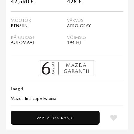
42,590 €
428 €
MOOTOR
VÄRVUS
BENSIIN
AERO GRAY
KÄIGUKAST
VÕIMSUS
AUTOMAAT
194 HJ
Laagri
Mazda Inchcape Estonia
VAATA ÜKSIKASJU