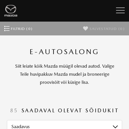
FILTRID (0)
SALVESTATUD
(0)
E-AUTOSALONG
Siit leiate kõik Mazda müügil olevad autod. Valige
Teile huvipakkuv Mazda mudel ja broneerige
proovisõit või küsige lisa.
85
SAADAVAL OLEVAT SÕIDUKIT
Saadavus