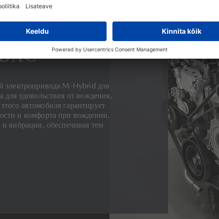
 ВАС
ой электропривода M-Hybrid для
а для удовольствия от вождения.
этого автомобиля гарантирует
ости и комфорта при вождении.
 и вибрации, обеспечивая тем