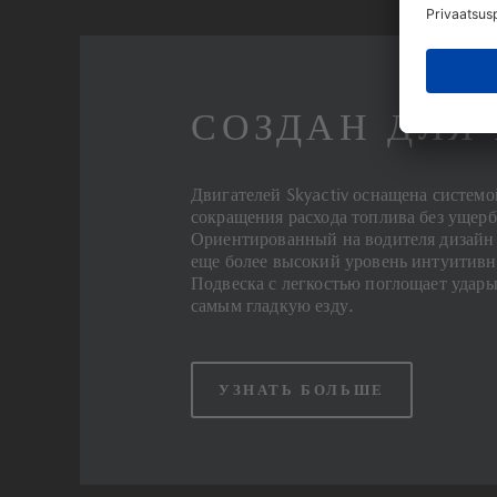
СОЗДАН ДЛЯ
Двигателей Skyactiv оснащена систем
сокращения расхода топлива без ущерб
Ориентированный на водителя дизайн 
еще более высокий уровень интуитивн
Подвеска с легкостью поглощает удары
самым гладкую езду.
УЗНАТЬ БОЛЬШЕ