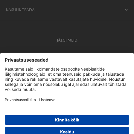
KASULIK TEADA
JÄLGI MEID
Privaatsusseaded
Privaatsus
ELi andmemääruse läbipaistvuse avaldus
MAZDA Latvija
MAZDA Suomi
MAZDA Lietuva