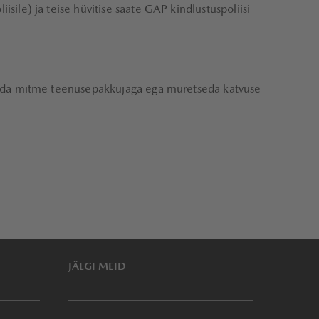
sile) ja teise hüvitise saate GAP kindlustuspoliisi
suhelda mitme teenusepakkujaga ega muretseda katvuse
JÄLGI MEID