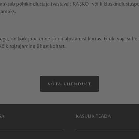
ksab põhikindlustaja (vastavalt KASKO- või liikluskindlustuspolii
tsamaks.
isega, on kõik juba enne sõidu alustamist korras. Ei ole vaja 
 Kõik asjaajamine ühest kohast.
VÕTA UHENDUST
SA
KASULIK TEADA