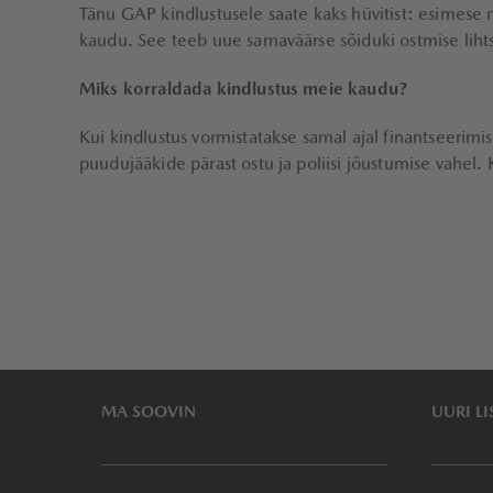
Tänu GAP kindlustusele saate kaks hüvitist: esimese ma
kaudu. See teeb uue samaväärse sõiduki ostmise lih
Miks korraldada kindlustus meie kaudu?
Kui kindlustus vormistatakse samal ajal finantseerim
puudujääkide pärast ostu ja poliisi jõustumise vahel.
MA SOOVIN
UURI LI