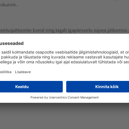
isikutele.
 õnnetusjuhtumite korral ning tagab igapäevaelu sujuva jätkumise
stikust põhjustatud kahjustused.
väärtuse vahe sõiduki täieliku hävimise või varguse korral.
gi korral