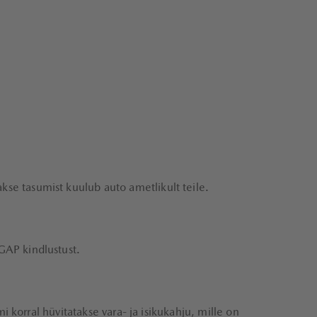
kse tasumist kuulub auto ametlikult teile.
 GAP kindlustust.
mi korral hüvitatakse vara- ja isikukahju, mille on