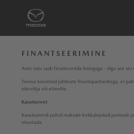
FINANTSEERIMINE
Auto ostu saab finantseerida liisinguga - olgu see siis 
Teeme koostööd juhtivate finantspartneritega, et pakkud
ettevõtja või ettevõte.
Kasutusrent
Kasutusrendi puhul maksate kokkulepitud perioodi jook
otsustada.