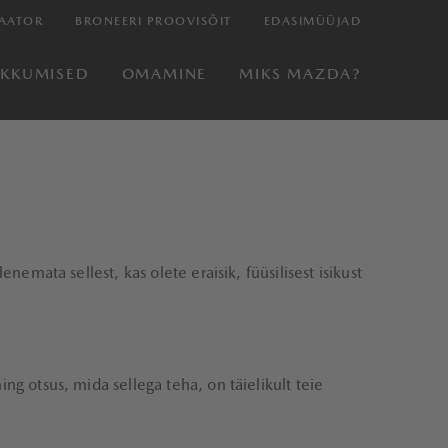
AATOR
BRONEERI PROOVISÕIT
EDASIMÜÜJAD
AKKUMISED
OMAMINE
MIKS MAZDA?
nemata sellest, kas olete eraisik, füüsilisest isikust
ng otsus, mida sellega teha, on täielikult teie