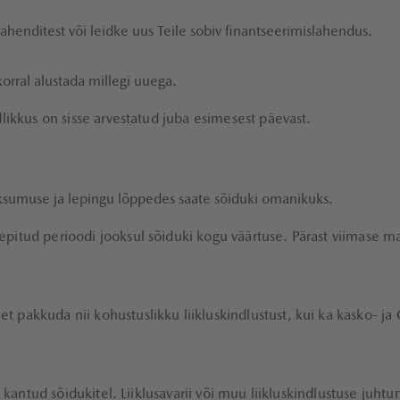
ahenditest või leidke uus Teile sobiv finantseerimislahendus.
orral alustada millegi uuega.
dlikkus on sisse arvestatud juba esimesest päevast.
aksumuse ja lepingu lõppedes saate sõiduki omanikuks.
pitud perioodi jooksul sõiduki kogu väärtuse. Pärast viimase ma
 pakkuda nii kohustuslikku liikluskindlustust, kui ka kasko- ja
e kantud sõidukitel. Liiklusavarii või muu liikluskindlustuse juhtu