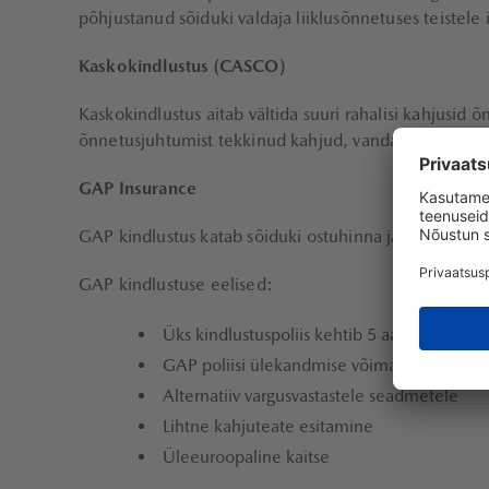
põhjustanud sõiduki valdaja liiklusõnnetuses teistele 
Kaskokindlustus (CASCO)
Kaskokindlustus aitab vältida suuri rahalisi kahjusid
õnnetusjuhtumist tekkinud kahjud, vandalismi ja ilma
GAP Insurance
GAP kindlustus katab sõiduki ostuhinna ja sõiduki turu
GAP kindlustuse eelised:
Üks kindlustuspoliis kehtib 5 aastat
GAP poliisi ülekandmise võimalus auto müü
Alternatiiv vargusvastastele seadmetele
Lihtne kahjuteate esitamine
Üleeuroopaline kaitse