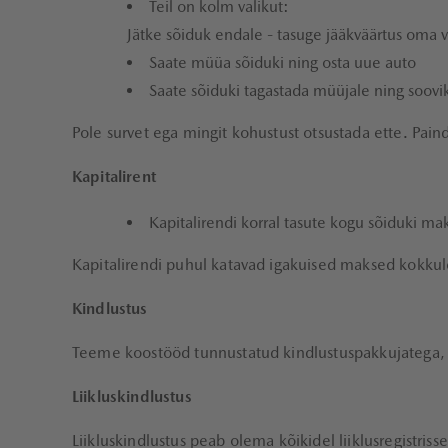
Teil on kolm valikut:
Jätke sõiduk endale - tasuge jääkväärtus oma v
Saate müüa sõiduki ning osta uue auto
Saate sõiduki tagastada müüjale ning soovik
Pole survet ega mingit kohustust otsustada ette. Pain
Kapitalirent
Kapitalirendi korral tasute kogu sõiduki m
Kapitalirendi puhul katavad igakuised maksed kokkule
Kindlustus
Teeme koostööd tunnustatud kindlustuspakkujatega, et
Liikluskindlustus
Liikluskindlustus peab olema kõikidel liiklusregistriss