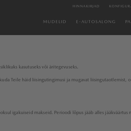
HINNAKIRJAD
KONFIGUR
MUDELID
E-AUTOSALONG
P
isiklikuks kasutuseks või äritegevuseks.
a Teile häid liisingutingimusi ja mugavat liisingutaotlemist, ole
sul igakuiseid makseid. Perioodi lõpus jääb alles jääkväärtus ni