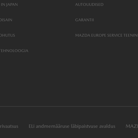
 IN JAPAN
AUTOUUDISED
ISAIN
GARANTII
OHUTUS
MAZDA EUROPE SERVICE TEENI
TEHNOLOOGIA
rivaatsus
ELi andmemääruse läbipaistvuse avaldus
MAZD