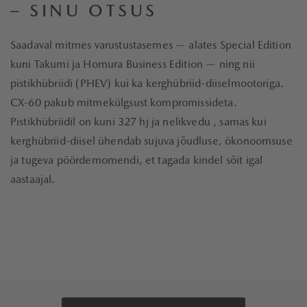
– SINU OTSUS
Saadaval mitmes varustustasemes — alates Special Edition
kuni Takumi ja Homura Business Edition — ning nii
pistikhübriidi (PHEV) kui ka kerghübriid-diiselmootoriga.
CX-60 pakub mitmekülgsust kompromissideta.
Pistikhübriidil on kuni 327 hj ja nelikvedu , samas kui
kerghübriid-diisel ühendab sujuva jõudluse, ökonoomsuse
ja tugeva pöördemomendi, et tagada kindel sõit igal
aastaajal.