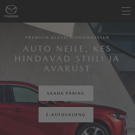
PREMIUM-KLASSI LINNAMAASTUR
AUTO NEILE, KES
HINDAVAD STIILI JA
AVARUST
SAADA PÄRING
E-AUTOSALONG