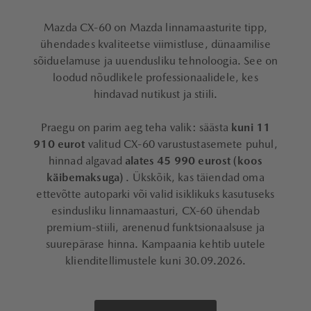
Mazda CX-60 on Mazda linnamaasturite tipp,
ühendades kvaliteetse viimistluse, dünaamilise
sõiduelamuse ja uuendusliku tehnoloogia. See on
loodud nõudlikele professionaalidele, kes
hindavad nutikust ja stiili.
Praegu on parim aeg teha valik: säästa
kuni 11
910 eurot
valitud CX-60 varustustasemete puhul,
hinnad algavad
alates 45 990 eurost (koos
käibemaksuga)
. Ükskõik, kas täiendad oma
ettevõtte autoparki või valid isiklikuks kasutuseks
esindusliku linnamaasturi, CX-60 ühendab
premium-stiili, arenenud funktsionaalsuse ja
suurepärase hinna. Kampaania kehtib uutele
klienditellimustele kuni 30.09.2026.