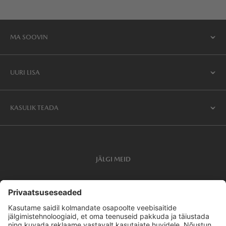
MA SOOVIN
UURI LISA
KASULIK TEADA
JÄLGI MEID