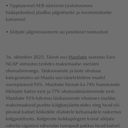
• Tipptasemel AEB-süsteemi (autonoomne
hädapidurdus) jõudlus jalgratturite ja mootorratturite
kaitsmisel
• Sõitjate jälgimissüsteem sai positiivset tunnustust
16. oktoober 2025. Täiesti uus
Mazda6e
saavutas Euro
NCAP viimastes testides maksimaalse viietärni
ohutushinnangu. Täiskasvanute ja laste ohutuse
kategooriates sai Mazda uus täiselektriline mudel
suurepärased 93%. Mazda6e hinnati ka 74% haavatavate
liiklejate kaitse eest ja 77% ohutusabisüsteemide eest.
Mazda6e 93% tulemus täiskasvanute ohutuses sisaldas
maksimaalseid punkte külgbarjääritestides ning head või
piisavat kaitset kõikidele olulistele kehaosadele raskemas
külgpostitestis. Külgmiste kokkupõrgete korral sõitjate
vahelisi vigastusi vähendav turvapadi pakkus head kaitset