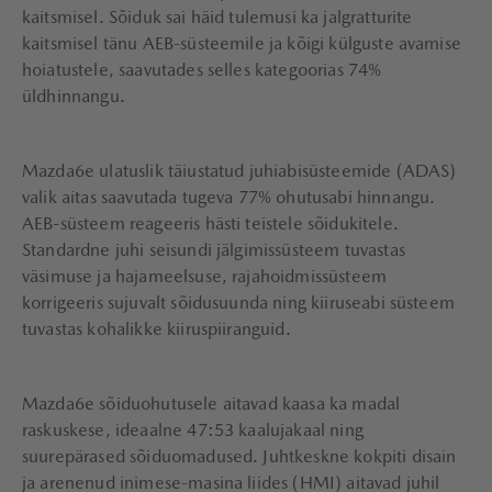
kaitsmisel. Sõiduk sai häid tulemusi ka jalgratturite
kaitsmisel tänu AEB-süsteemile ja kõigi külguste avamise
hoiatustele, saavutades selles kategoorias 74%
üldhinnangu.
Mazda6e ulatuslik täiustatud juhiabisüsteemide (ADAS)
valik aitas saavutada tugeva 77% ohutusabi hinnangu.
AEB-süsteem reageeris hästi teistele sõidukitele.
Standardne juhi seisundi jälgimissüsteem tuvastas
väsimuse ja hajameelsuse, rajahoidmissüsteem
korrigeeris sujuvalt sõidusuunda ning kiiruseabi süsteem
tuvastas kohalikke kiiruspiiranguid.
Mazda6e sõiduohutusele aitavad kaasa ka madal
raskuskese, ideaalne 47:53 kaalujakaal ning
suurepärased sõiduomadused. Juhtkeskne kokpiti disain
ja arenenud inimese-masina liides (HMI) aitavad juhil