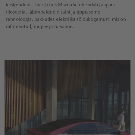
keskenduda. Täiesti uus Mazda6e ühendab Jaapani
filosoofia, läbimõeldud disaini ja tipptasemel
tehnoloogia, pakkudes elektrilist sõidukogemust, mis on
rafineeritud, mugav ja turvaline.