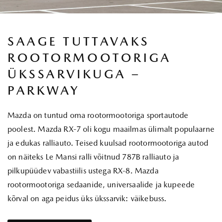
SAAGE TUTTAVAKS
ROOTORMOOTORIGA
ÜKSSARVIKUGA –
PARKWAY
Mazda on tuntud oma rootormootoriga sportautode
poolest. Mazda RX-7 oli kogu maailmas ülimalt populaarne
ja edukas ralliauto. Teised kuulsad rootormootoriga autod
on näiteks Le Mansi ralli võitnud 787B ralliauto ja
pilkupüüdev vabastiilis ustega RX-8. Mazda
rootormootoriga sedaanide, universaalide ja kupeede
kõrval on aga peidus üks ükssarvik: väikebuss.