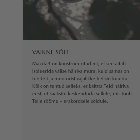
VAIKNE SÕIT
Mazda3 on konstrueeritud nii, et see aitab
isoleerida välise häiriva müra, kuid samas on
teedelt ja mootorist vajalikke helisid kuulda.
Kõik on tehtud selleks, et kaitsta Teid häiriva
eest, et saaksite keskenduda sellele, mis toob
Teile rõõmu – erakordsele sõidule.