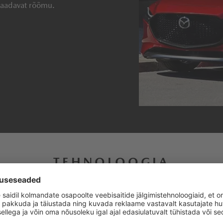
 saadavat rõõmu.
TEHNOLOOGIA