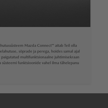
elahutussüsteem Mazda Connect™ aitab Teil olla
lahutuse, sõprade ja perega, hoides samal ajal
t paigutatud multifunktsionaalne juhtimisekraan
a süsteemi funktsioonide vahel ilma tähelepanu