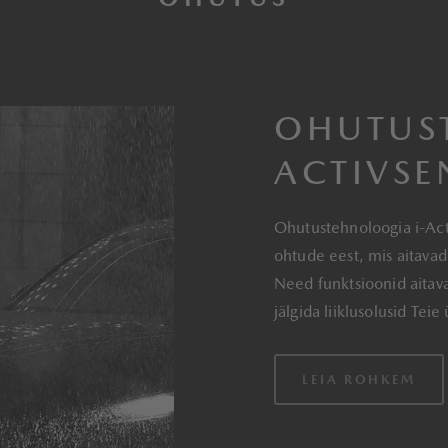
OHUTUS
ACTIVSE
Ohutustehnoloogia i-Act
ohtude eest, mis aitava
Need funktsioonid aitava
jälgida liiklusolusid Tei
LEIA ROHKEM