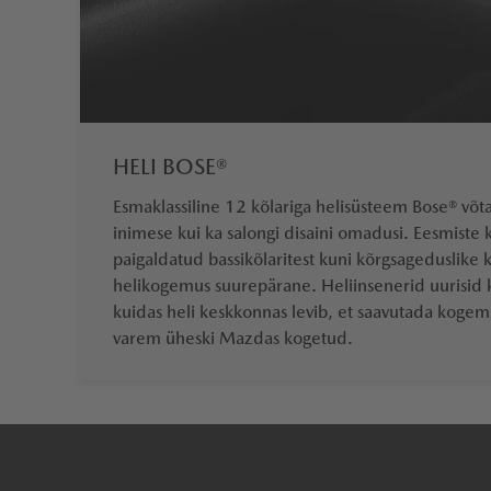
HELI BOSE®
Esmaklassiline 12 kõlariga helisüsteem Bose® võtab
inimese kui ka salongi disaini omadusi. Eesmiste 
paigaldatud bassikõlaritest kuni kõrgsageduslike 
helikogemus suurepärane. Heliinsenerid uurisid kõ
kuidas heli keskkonnas levib, et saavutada kogem
varem üheski Mazdas kogetud.