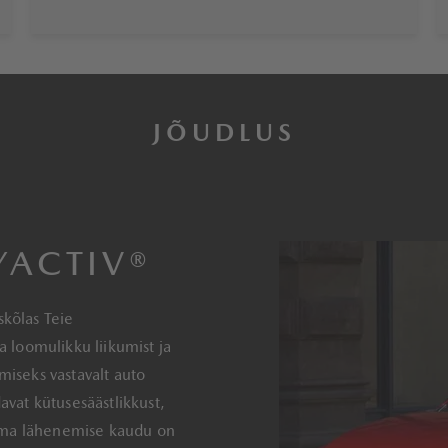
JÕUDLUS
YACTIV®
kõlas Teie
 loomulikku liikumist ja
iseks vastavalt auto
vat kütusesäästlikkust,
kama lähenemise kaudu on