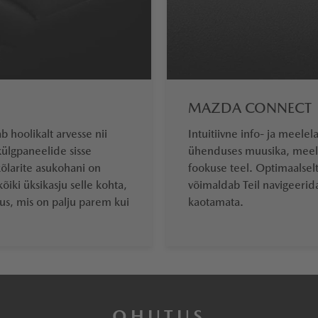
MAZDA CONNECT
 hoolikalt arvesse nii
Intuitiivne info- ja meel
külgpaneelide sisse
ühenduses muusika, meele
kõlarite asukohani on
fookuse teel. Optimaalsel
iki üksikasju selle kohta,
võimaldab Teil navigeerid
us, mis on palju parem kui
kaotamata.
OHUTUS