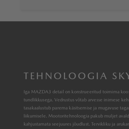
TEHNOLOOGIA SK
Iga MAZDA3 detail on konstrueeritud toimima koos
tundlikkusega. Vedrustus võtab arvesse inimese keha
tasakaalustub parema käsitsemise ja mugavuse tagam
liikumisele. Mootoritehnoloogia pakub muljet avalda
kahjustamata seejuures jõudlust. Tervikliku ja aru