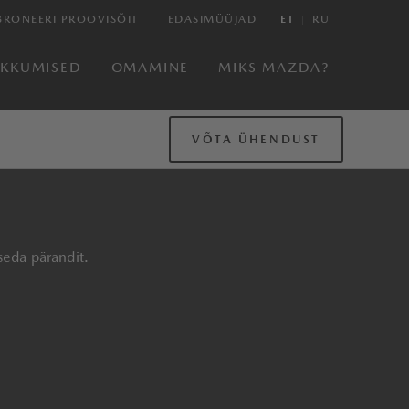
BRONEERI PROOVISÕIT
EDASIMÜÜJAD
ET
RU
AKKUMISED
OMAMINE
MIKS MAZDA?
VÕTA ÜHENDUST
seda pärandit.