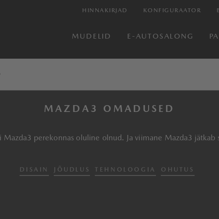
HINNAKIRJAD
KONFIGURAATOR
MUDELID
E-AUTOSALONG
P
D
MAZDA3 OMADUSED
ti Mazda3 perekonnas oluline olnud. Ja viimane Mazda3 jätkab 
DISAIN
JÕUDLUS
TEHNOLOOGIA
OHUTUS