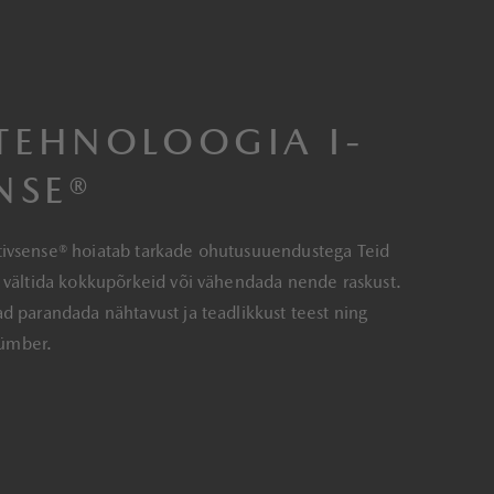
TEHNOLOOGIA I-
NSE®
ivsense® hoiatab tarkade ohutusuuendustega Teid
d vältida kokkupõrkeid või vähendada nende raskust.
d parandada nähtavust ja teadlikkust teest ning
e ümber.