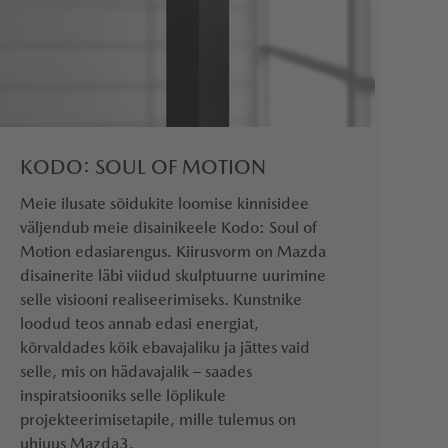
KODO: SOUL OF MOTION
Meie ilusate sõidukite loomise kinnisidee
väljendub meie disainikeele Kodo: Soul of
Motion edasiarengus. Kiirusvorm on Mazda
disainerite läbi viidud skulptuurne uurimine
selle visiooni realiseerimiseks. Kunstnike
loodud teos annab edasi energiat,
kõrvaldades kõik ebavajaliku ja jättes vaid
selle, mis on hädavajalik – saades
inspiratsiooniks selle lõplikule
projekteerimisetapile, mille tulemus on
uhiuus Mazda3.