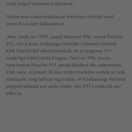
mida paljud tänaseni mäletavad.
Nõmmanni sõnul mõjutavad arenduses tehtud vead
otseselt ka auto jääkväärtust.
„Hea näide on 1997. aastal ilmunud 996. seeria Porsche
911, mis kaotas eelkäijaga võrreldes ümarad esituled.
Kõik fännid olid rahulolematud, nii et järgmise 911
mudeliga tulid esituled tagasi. Täna on 996. seeria
vanematest Porsche 911 aastakäikudest üks odavamaid.
Võib väita, et katsel oli suur mõju mudelile endale ja selle
väärtusele ning tehtud viga näitas, et kaubamärgi tõelised
järgijad tahavad just seda olulist, mis 911-l pakkuda on,”
ütles ta.