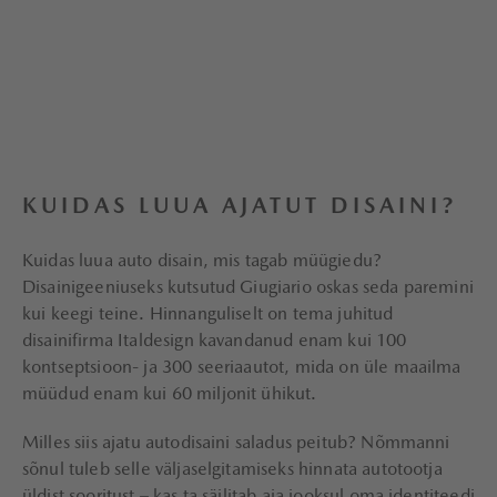
KUIDAS LUUA AJATUT DISAINI?
Kuidas luua auto disain, mis tagab müügiedu?
Disainigeeniuseks kutsutud Giugiario oskas seda paremini
kui keegi teine. Hinnanguliselt on tema juhitud
disainifirma Italdesign kavandanud enam kui 100
kontseptsioon- ja 300 seeriaautot, mida on üle maailma
müüdud enam kui 60 miljonit ühikut.
Milles siis ajatu autodisaini saladus peitub? Nõmmanni
sõnul tuleb selle väljaselgitamiseks hinnata autotootja
üldist sooritust – kas ta säilitab aja jooksul oma identiteedi