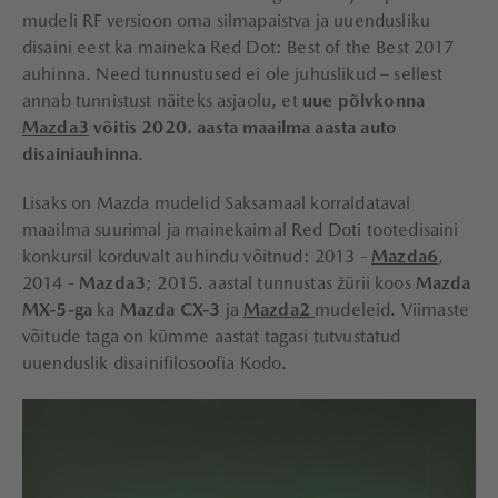
mudeli RF versioon oma silmapaistva ja uuendusliku
disaini eest ka maineka Red Dot: Best of the Best 2017
auhinna. Need tunnustused ei ole juhuslikud – sellest
annab tunnistust näiteks asjaolu, et
uue põlvkonna
Mazda3
võitis 2020. aasta maailma aasta auto
disainiauhinna
.
Lisaks on Mazda mudelid Saksamaal korraldataval
maailma suurimal ja mainekaimal Red Doti tootedisaini
konkursil korduvalt auhindu võitnud: 2013 -
Mazda6
,
2014 -
Mazda3
; 2015. aastal tunnustas žürii koos
Mazda
MX-5-ga
ka
Mazda CX-3
ja
Mazda2
mudeleid. Viimaste
võitude taga on kümme aastat tagasi tutvustatud
uuenduslik disainifilosoofia Kodo.