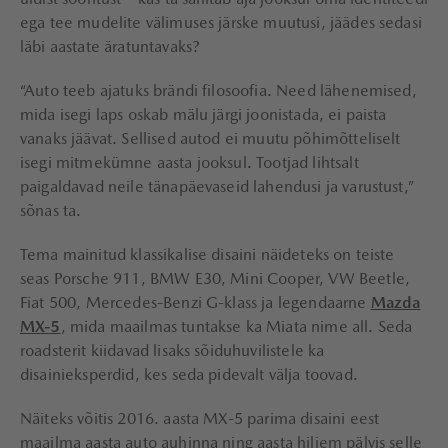
ega tee mudelite välimuses järske muutusi, jäädes sedasi
läbi aastate äratuntavaks?
“Auto teeb ajatuks brändi filosoofia. Need lähenemised,
mida isegi laps oskab mälu järgi joonistada, ei paista
vanaks jäävat. Sellised autod ei muutu põhimõtteliselt
isegi mitmekümne aasta jooksul. Tootjad lihtsalt
paigaldavad neile tänapäevaseid lahendusi ja varustust,”
sõnas ta.
Tema mainitud klassikalise disaini näideteks on teiste
seas Porsche 911, BMW E30, Mini Cooper, VW Beetle,
Fiat 500, Mercedes-Benzi G-klass ja legendaarne
Mazda
MX-5
, mida maailmas tuntakse ka Miata nime all. Seda
roadsterit kiidavad lisaks sõiduhuvilistele ka
disainieksperdid, kes seda pidevalt välja toovad.
Näiteks võitis 2016. aasta MX-5 parima disaini eest
maailma aasta auto auhinna ning aasta hiljem pälvis selle