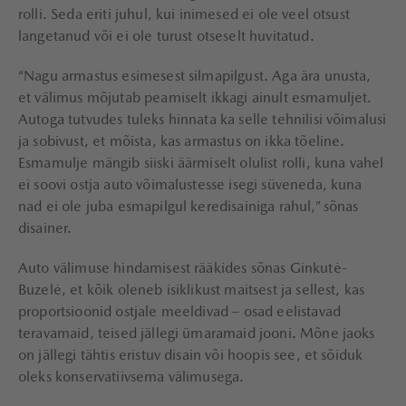
rolli. Seda eriti juhul, kui inimesed ei ole veel otsust
langetanud või ei ole turust otseselt huvitatud.
“Nagu armastus esimesest silmapilgust. Aga ära unusta,
et välimus mõjutab peamiselt ikkagi ainult esmamuljet.
Autoga tutvudes tuleks hinnata ka selle tehnilisi võimalusi
ja sobivust, et mõista, kas armastus on ikka tõeline.
Esmamulje mängib siiski äärmiselt olulist rolli, kuna vahel
ei soovi ostja auto võimalustesse isegi süveneda, kuna
nad ei ole juba esmapilgul keredisainiga rahul,” sõnas
disainer.
Auto välimuse hindamisest rääkides sõnas Ginkutė-
Buzelė, et kõik oleneb isiklikust maitsest ja sellest, kas
proportsioonid ostjale meeldivad – osad eelistavad
teravamaid, teised jällegi ümaramaid jooni. Mõne jaoks
on jällegi tähtis eristuv disain või hoopis see, et sõiduk
oleks konservatiivsema välimusega.