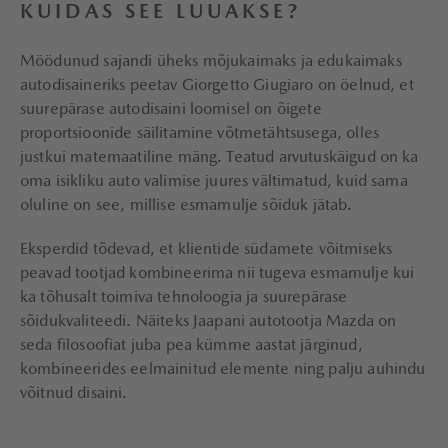
KUIDAS SEE LUUAKSE?
Möödunud sajandi üheks mõjukaimaks ja edukaimaks
autodisaineriks peetav Giorgetto Giugiaro on öelnud, et
suurepärase autodisaini loomisel on õigete
proportsioonide säilitamine võtmetähtsusega, olles
justkui matemaatiline mäng. Teatud arvutuskäigud on ka
oma isikliku auto valimise juures vältimatud, kuid sama
oluline on see, millise esmamulje sõiduk jätab.
Eksperdid tõdevad, et klientide südamete võitmiseks
peavad tootjad kombineerima nii tugeva esmamulje kui
ka tõhusalt toimiva tehnoloogia ja suurepärase
sõidukvaliteedi. Näiteks Jaapani autotootja Mazda on
seda filosoofiat juba pea kümme aastat järginud,
kombineerides eelmainitud elemente ning palju auhindu
võitnud disaini.