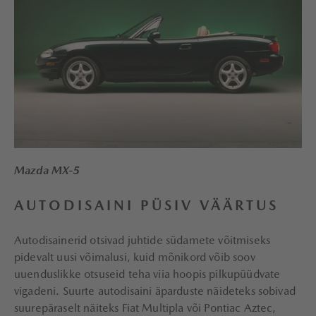
Mazda MX-5
AUTODISAINI PÜSIV VÄÄRTUS
Autodisainerid otsivad juhtide südamete võitmiseks
pidevalt uusi võimalusi, kuid mõnikord võib soov
uuenduslikke otsuseid teha viia hoopis pilkupüüdvate
vigadeni. Suurte autodisaini äparduste näideteks sobivad
suurepäraselt näiteks Fiat Multipla või Pontiac Aztec,