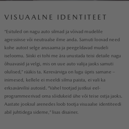
VISUAALNE IDENTITEET
“Esituled on nagu auto silmad ja võivad mudelile
agressiivse või neutraalse ilme anda. Samuti loovad need
kohe autost selge arusaama ja peegeldavad mudeli
iseloomu. Siiski ei tohi me ära unustada teisi detaile nagu
õhuavasid ja velgi, mis on uue auto valija jaoks samuti
olulised,” rääkis ta. Kerevärviga on lugu üpris sarnane –
inimesed, kellele ei meeldi silma paista, ei vali ka
erksavärvilisi autosid. “Vahel tootjad justkui eel-
programmeerivad oma sõidukeid ühe või teise ostja jaoks.
Aastate jooksul arenedes loob tootja visuaalse identiteedi
abil juhtidega sideme,” lisas disainer.