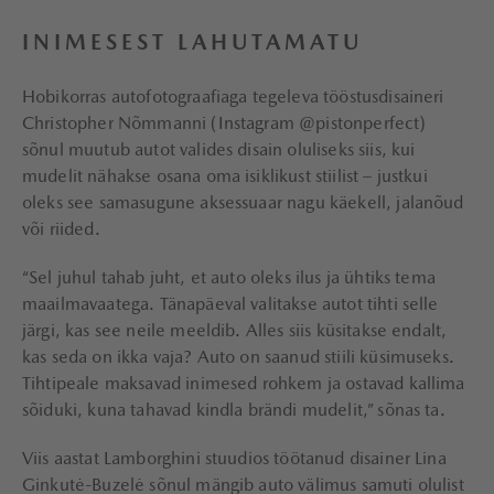
INIMESEST LAHUTAMATU
Hobikorras autofotograafiaga tegeleva tööstusdisaineri
Christopher Nõmmanni (Instagram @pistonperfect)
sõnul muutub autot valides disain oluliseks siis, kui
mudelit nähakse osana oma isiklikust stiilist – justkui
oleks see samasugune aksessuaar nagu käekell, jalanõud
või riided.
“Sel juhul tahab juht, et auto oleks ilus ja ühtiks tema
maailmavaatega. Tänapäeval valitakse autot tihti selle
järgi, kas see neile meeldib. Alles siis küsitakse endalt,
kas seda on ikka vaja? Auto on saanud stiili küsimuseks.
Tihtipeale maksavad inimesed rohkem ja ostavad kallima
sõiduki, kuna tahavad kindla brändi mudelit,” sõnas ta.
Viis aastat Lamborghini stuudios töötanud disainer Lina
Ginkutė-Buzelė sõnul mängib auto välimus samuti olulist