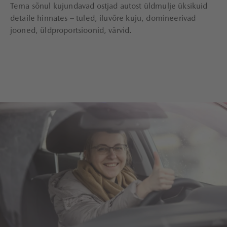
Tema sõnul kujundavad ostjad autost üldmulje üksikuid
detaile hinnates – tuled, iluvõre kuju, domineerivad
jooned, üldproportsioonid, värvid.