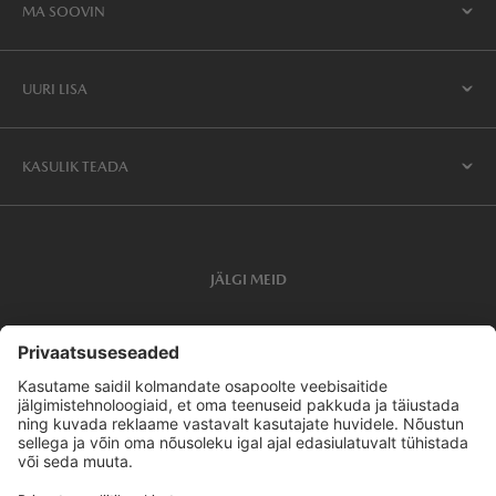
MA SOOVIN
UURI LISA
KASULIK TEADA
JÄLGI MEID