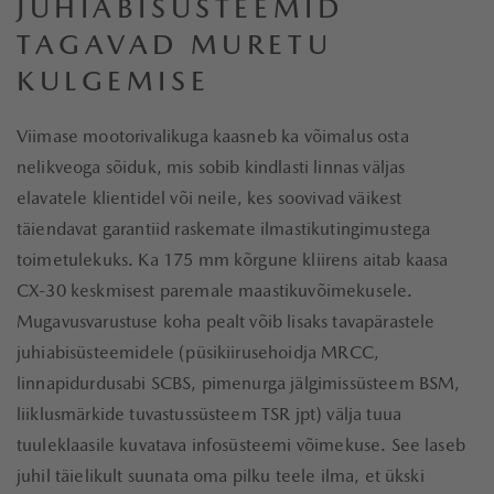
JUHIABISÜSTEEMID
TAGAVAD MURETU
KULGEMISE
Viimase mootorivalikuga kaasneb ka võimalus osta
nelikveoga sõiduk, mis sobib kindlasti linnas väljas
elavatele klientidel või neile, kes soovivad väikest
täiendavat garantiid raskemate ilmastikutingimustega
toimetulekuks. Ka 175 mm kõrgune kliirens aitab kaasa
CX-30 keskmisest paremale maastikuvõimekusele.
Mugavusvarustuse koha pealt võib lisaks tavapärastele
juhiabisüsteemidele (püsikiirusehoidja MRCC,
linnapidurdusabi SCBS, pimenurga jälgimissüsteem BSM,
liiklusmärkide tuvastussüsteem TSR jpt) välja tuua
tuuleklaasile kuvatava infosüsteemi võimekuse. See laseb
juhil täielikult suunata oma pilku teele ilma, et ükski