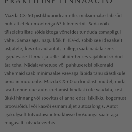
PRAKTILINE LINNAAUTO
Mazda CX-60 pistikhübriidi ametlik maksimaalse läbisõit
puhtalt elektrimootoriga 63 kilomeetrit. Seda võib
täiselektriliste sõidukitega võrreldes tunduda esmapilgul
vähe. Samas aga, nagu kõik PHEV-d, sobib see ideaalselt
ostjatele, kes otsivad autot, millega saab nädala sees
igapäevaselt linnas ja selle lähiümbruses vajalikud sõidud
ära teha. Nädalavahetuse või puhkusereisi pikemaid
vahemaid saab minimaalse vaevaga läbida tänu säästlikule
bensiinimootorile. Mazda CX-60 on kindlasti mudel, mida
tasub enne uue auto soetamist kindlasti üle vaadata, sest
ükski hinnang või soovitus ei anna edasi isiklikku kogemust
proovisõidul või kasvõi esmamuljet autosalongis. Autot
igakülgselt tutvustava interaktiivse brošüüriga saate aga
mugavalt tutvuda veebis.