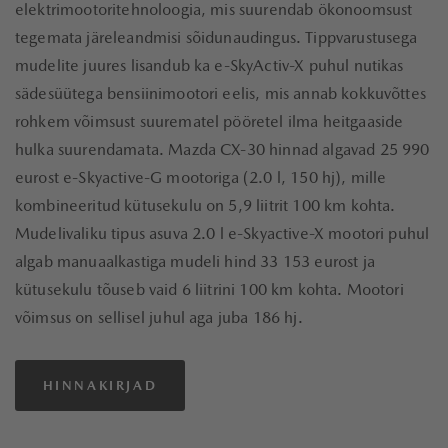
elektrimootoritehnoloogia, mis suurendab ökonoomsust
tegemata järeleandmisi sõidunaudingus. Tippvarustusega
mudelite juures lisandub ka e-SkyActiv-X puhul nutikas
sädesüütega bensiinimootori eelis, mis annab kokkuvõttes
rohkem võimsust suurematel pööretel ilma heitgaaside
hulka suurendamata. Mazda CX-30 hinnad algavad 25 990
eurost e-Skyactive-G mootoriga (2.0 l, 150 hj), mille
kombineeritud kütusekulu on 5,9 liitrit 100 km kohta.
Mudelivaliku tipus asuva 2.0 l e-Skyactive-X mootori puhul
algab manuaalkastiga mudeli hind 33 153 eurost ja
kütusekulu tõuseb vaid 6 liitrini 100 km kohta. Mootori
võimsus on sellisel juhul aga juba 186 hj.
HINNAKIRJAD