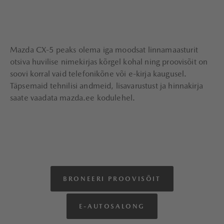
Mazda CX-5 peaks olema iga moodsat linnamaasturit
otsiva huvilise nimekirjas kõrgel kohal ning proovisõit on
soovi korral vaid telefonikõne või e-kirja kaugusel.
Täpsemaid tehnilisi andmeid, lisavarustust ja hinnakirja
saate vaadata mazda.ee kodulehel.
BRONEERI PROOVISÕIT
E-AUTOSALONG