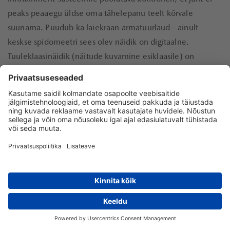
peaks peaaegu üldse oma tähelepanu teelt kõrvale
suunama. Puudub ka laiekraan armatuurlaud - ainult
keskse spidomeetri sees olev näidik on digitaalne.
Tuuleklaasinäidik (näitude kuvamine esiklaasile) on
Euroopas Mazda kõigi varustustasemete
standardvarustuses, mis on üpris eksklusiivne näitaja.
MAZDA3
E-AUTOSALONG
BRONEERI PROOVISÕIT