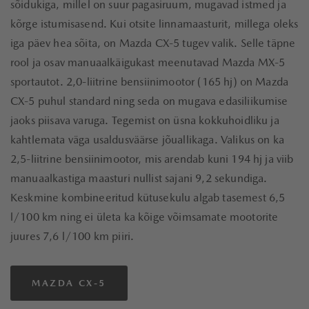
sõidukiga, millel on suur pagasiruum, mugavad istmed ja
kõrge istumisasend. Kui otsite linnamaasturit, millega oleks
iga päev hea sõita, on Mazda CX-5 tugev valik. Selle täpne
rool ja osav manuaalkäigukast meenutavad Mazda MX-5
sportautot. 2,0-liitrine bensiinimootor (165 hj) on Mazda
CX-5 puhul standard ning seda on mugava edasiliikumise
jaoks piisava varuga. Tegemist on üsna kokkuhoidliku ja
kahtlemata väga usaldusväärse jõuallikaga. Valikus on ka
2,5-liitrine bensiinimootor, mis arendab kuni 194 hj ja viib
manuaalkastiga maasturi nullist sajani 9,2 sekundiga.
Keskmine kombineeritud kütusekulu algab tasemest 6,5
l/100 km ning ei ületa ka kõige võimsamate mootorite
juures 7,6 l/100 km piiri.
MAZDA CX-5