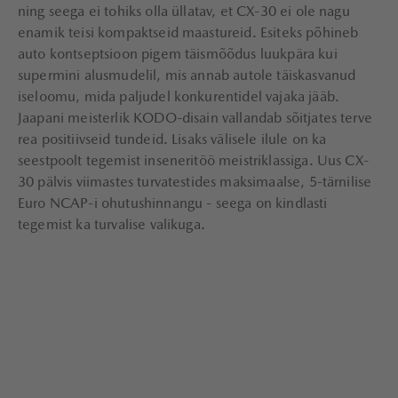
ning seega ei tohiks olla üllatav, et CX-30 ei ole nagu
enamik teisi kompaktseid maastureid. Esiteks põhineb
auto kontseptsioon pigem täismõõdus luukpära kui
supermini alusmudelil, mis annab autole täiskasvanud
iseloomu, mida paljudel konkurentidel vajaka jääb.
Jaapani meisterlik KODO-disain vallandab sõitjates terve
rea positiivseid tundeid. Lisaks välisele ilule on ka
seestpoolt tegemist inseneritöö meistriklassiga. Uus CX-
30 pälvis viimastes turvatestides maksimaalse, 5-tärnilise
Euro NCAP-i ohutushinnangu - seega on kindlasti
tegemist ka turvalise valikuga.