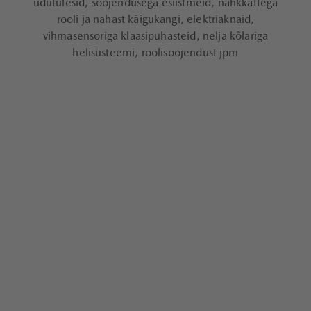
udutulesid, soojendusega esiistmeid, nahkkattega
rooli ja nahast käigukangi, elektriaknaid,
vihmasensoriga klaasipuhasteid, nelja kõlariga
helisüsteemi, roolisoojendust jpm