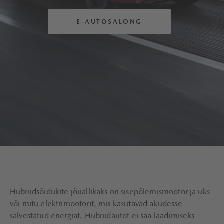
E-AUTOSALONG
Hübriidsõidukite jõuallikaks on sisepõlemismootor ja üks
või mitu elektrimootorit, mis kasutavad akudesse
salvestatud energiat. Hübriidautot ei saa laadimiseks