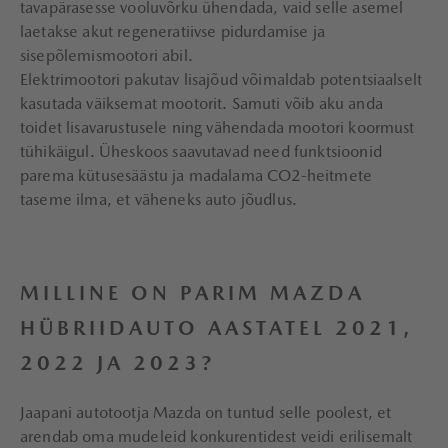
tavapärasesse vooluvõrku ühendada, vaid selle asemel
laetakse akut regeneratiivse pidurdamise ja
sisepõlemismootori abil.
Elektrimootori pakutav lisajõud võimaldab potentsiaalselt
kasutada väiksemat mootorit. Samuti võib aku anda
toidet lisavarustusele ning vähendada mootori koormust
tühikäigul. Üheskoos saavutavad need funktsioonid
parema kütusesäästu ja madalama CO2-heitmete
taseme ilma, et väheneks auto jõudlus.
MILLINE ON PARIM MAZDA
HÜBRIIDAUTO AASTATEL 2021,
2022 JA 2023?
Jaapani autotootja Mazda on tuntud selle poolest, et
arendab oma mudeleid konkurentidest veidi erilisemalt