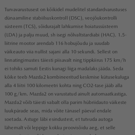
Turvavarustusest on kõikidel mudelitel standardvarustuses
dünaamiline stabiilsuskontroll (DSC), veojõukontrolli
süsteem (TCS), sõidurajalt lahkumise hoiatussüsteem
(LDA) ja palju muud, sh isegi nõlvaltstardiabi (HAC). 1.5-
liitrine mootor arendab 116 hobujõudu ja suudab
väikeauto viia nullist sajani alla 10 sekundi. Sellest on
linnatingimustes täiesti piisavalt ning tippkiirus 175 km/h
ei tohiks samuti Eestis kunagi liiga madalaks jääda. Seda
kõike teeb Mazda2 kombineeritud keskmise kütusekuluga
alla 4 liitri 100 kilomeetri kohta ning CO2-tase jääb alla
100 g/km. Mazda2 on varustatud ainult automaatkastiga.
Mazda2 võib täiesti vabalt olla parim hübriidauto väikeste
luukpärade seas, mida võite tänasel päeval endale
soetada. Astuge läbi esindustest, et tutvuda autoga
lähemalt või leppige kokku proovisõidu aeg, et selle