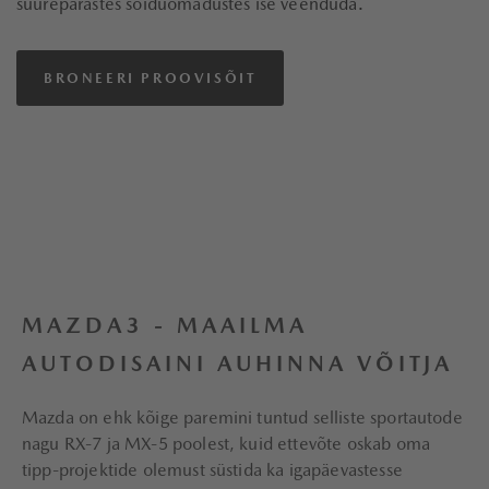
suurepärastes sõiduomadustes ise veenduda.
BRONEERI PROOVISÕIT
MAZDA3 - MAAILMA
AUTODISAINI AUHINNA VÕITJA
Mazda on ehk kõige paremini tuntud selliste sportautode
nagu RX-7 ja MX-5 poolest, kuid ettevõte oskab oma
tipp-projektide olemust süstida ka igapäevastesse