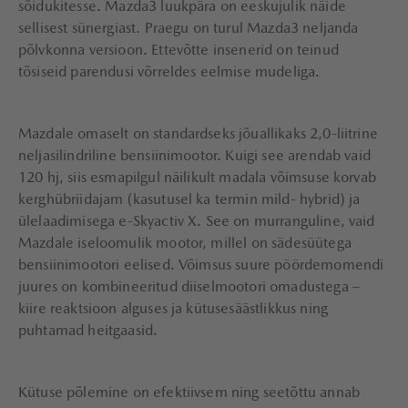
sõidukitesse. Mazda3 luukpära on eeskujulik näide
sellisest sünergiast. Praegu on turul Mazda3 neljanda
põlvkonna versioon. Ettevõtte insenerid on teinud
tõsiseid parendusi võrreldes eelmise mudeliga.
Mazdale omaselt on standardseks jõuallikaks 2,0-liitrine
neljasilindriline bensiinimootor. Kuigi see arendab vaid
120 hj, siis esmapilgul näilikult madala võimsuse korvab
kerghübriidajam (kasutusel ka termin mild- hybrid) ja
ülelaadimisega e-Skyactiv X. See on murranguline, vaid
Mazdale iseloomulik mootor, millel on sädesüütega
bensiinimootori eelised. Võimsus suure pöördemomendi
juures on kombineeritud diiselmootori omadustega –
kiire reaktsioon alguses ja kütusesäästlikkus ning
puhtamad heitgaasid.
Kütuse põlemine on efektiivsem ning seetõttu annab