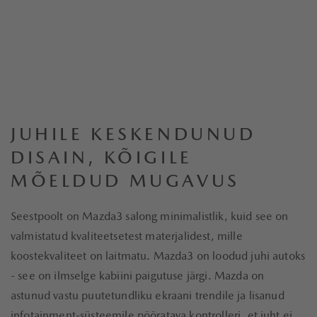
JUHILE KESKENDUNUD
DISAIN, KÕIGILE
MÕELDUD MUGAVUS
Seestpoolt on Mazda3 salong minimalistlik, kuid see on
valmistatud kvaliteetsetest materjalidest, mille
koostekvaliteet on laitmatu. Mazda3 on loodud juhi autoks
- see on ilmselge kabiini paigutuse järgi. Mazda on
astunud vastu puutetundliku ekraani trendile ja lisanud
infotainment-süsteemile pööratava kontrolleri, et juht ei