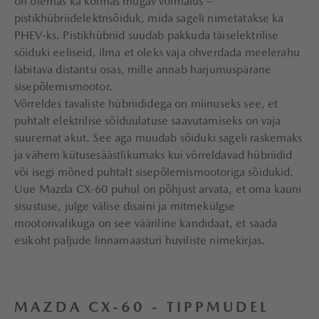
on olemas ka kolmas mugav võimalus –
pistikhübriidelektrisõiduk, mida sageli nimetatakse ka
PHEV-ks. Pistikhübriid suudab pakkuda täiselektrilise
sõiduki eeliseid, ilma et oleks vaja ohverdada meelerahu
läbitava distantsi osas, mille annab harjumuspärane
sisepõlemismootor.
Võrreldes tavaliste hübriididega on miinuseks see, et
puhtalt elektrilise sõiduulatuse saavutamiseks on vaja
suuremat akut. See aga muudab sõiduki sageli raskemaks
ja vähem kütusesäästlikumaks kui võrreldavad hübriidid
või isegi mõned puhtalt sisepõlemismootoriga sõidukid.
Uue Mazda CX-60 puhul on põhjust arvata, et oma kauni
sisustuse, julge välise disaini ja mitmekülgse
mootorivalikuga on see vääriline kandidaat, et saada
esikoht paljude linnamaasturi huviliste nimekirjas.
MAZDA CX-60 - TIPPMUDEL