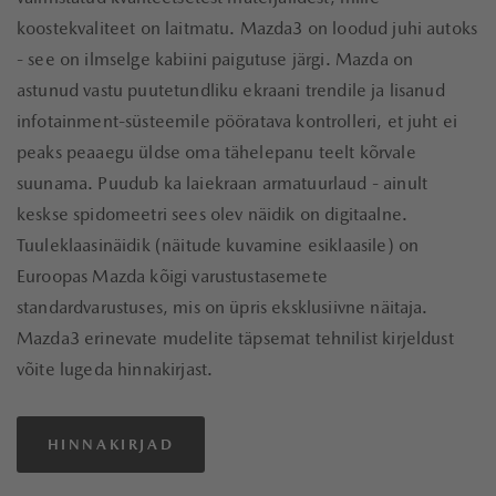
koostekvaliteet on laitmatu. Mazda3 on loodud juhi autoks
- see on ilmselge kabiini paigutuse järgi. Mazda on
astunud vastu puutetundliku ekraani trendile ja lisanud
infotainment-süsteemile pööratava kontrolleri, et juht ei
peaks peaaegu üldse oma tähelepanu teelt kõrvale
suunama. Puudub ka laiekraan armatuurlaud - ainult
keskse spidomeetri sees olev näidik on digitaalne.
Tuuleklaasinäidik (näitude kuvamine esiklaasile) on
Euroopas Mazda kõigi varustustasemete
standardvarustuses, mis on üpris eksklusiivne näitaja.
Mazda3 erinevate mudelite täpsemat tehnilist kirjeldust
võite lugeda hinnakirjast.
HINNAKIRJAD