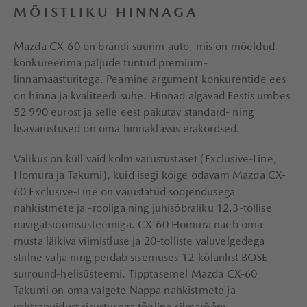
MÕISTLIKU HINNAGA
Mazda CX-60 on brändi suurim auto, mis on mõeldud
konkureerima paljude tuntud premium-
linnamaasturitega. Peamine argument konkurentide ees
on hinna ja kvaliteedi suhe. Hinnad algavad Eestis umbes
52 990 eurost ja selle eest pakutav standard- ning
lisavarustused on oma hinnaklassis erakordsed.
Valikus on küll vaid kolm varustustaset (Exclusive-Line,
Homura ja Takumi), kuid isegi kõige odavam Mazda CX-
60 Exclusive-Line on varustatud soojendusega
nahkistmete ja -rooliga ning juhisõbraliku 12,3-tollise
navigatsioonisüsteemiga. CX-60 Homura näeb oma
musta läikiva viimistluse ja 20-tolliste valuvelgedega
stiilne välja ning peidab sisemuses 12-kõlarilist BOSE
surround-helisüsteemi. Tipptasemel Mazda CX-60
Takumi on oma valgete Nappa nahkistmete ja
vahtrapuidust sisustusega tõeline silmarõõm.