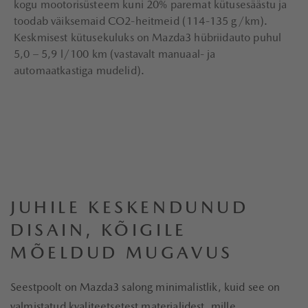
kogu mootorisüsteem kuni 20% paremat kütusesäästu ja
toodab väiksemaid CO2-heitmeid (114-135 g/km).
Keskmisest kütusekuluks on Mazda3 hübriidauto puhul
5,0 – 5,9 l/100 km (vastavalt manuaal- ja
automaatkastiga mudelid).
JUHILE KESKENDUNUD
DISAIN, KÕIGILE
MÕELDUD MUGAVUS
Seestpoolt on Mazda3 salong minimalistlik, kuid see on
valmistatud kvaliteetsetest materjalidest, mille