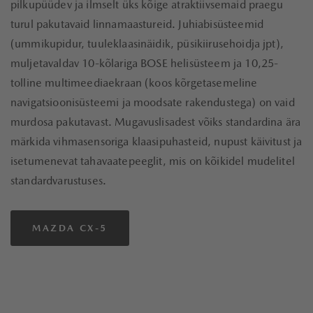
pilkupüüdev ja ilmselt üks kõige atraktiivsemaid praegu
turul pakutavaid linnamaastureid. Juhiabisüsteemid
(ummikupidur, tuuleklaasinäidik, püsikiirusehoidja jpt),
muljetavaldav 10-kõlariga BOSE helisüsteem ja 10,25-
tolline multimeediaekraan (koos kõrgetasemeline
navigatsioonisüsteemi ja moodsate rakendustega) on vaid
murdosa pakutavast. Mugavuslisadest võiks standardina ära
märkida vihmasensoriga klaasipuhasteid, nupust käivitust ja
isetumenevat tahavaatepeeglit, mis on kõikidel mudelitel
standardvarustuses.
MAZDA CX-5