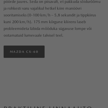
pöörde juures. Seda on piisavalt, et pakkuda sõidurõõmu
ja rohkesti varu vajalikul hetkel kiire manöövri
sooritamiseks (0-100 km/h – 5,8 sekundit ja tippkiirus
kuni 200 km/h). 175 mm kõrgune kliirens laseb
probleemideta läbida mõõduka sügavuse lompe või
ootamatuid lumevaale talvisel teel.
MAZDA CX-60