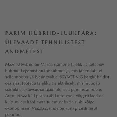
PARIM HÜBRIID-LUUKPÄRA:
ÜLEVAADE TEHNILISTEST
ANDMETEST
Mazda2 Hybrid on Mazda esimene täielikult iselaadiv
hübriid. Tegemist on täishübriidiga, mis tähendab, et
selle mootor võib erinevalt e-SKYACTIV-G kerghübriidist
osa ajast töötada täielikult elektriliselt, mis muudab
sõiduki efektiivsusnäitajaid oluliselt paremuse poole.
Autot ei saa küll pistiku abil otse vooluvõrgust laadida,
kuid sellest hoolimata tulemuseks on siiski kõige
ökonoomsem Mazda2, mida on kunagi Eesti turul
pakutud.